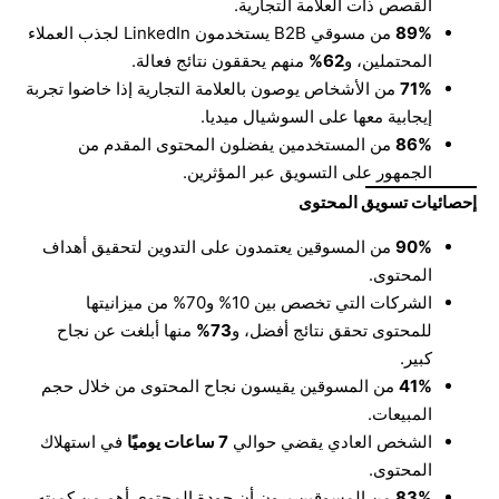
القصص ذات العلامة التجارية.
89%
من مسوقي B2B يستخدمون LinkedIn لجذب العملاء
المحتملين، و
62%
منهم يحققون نتائج فعالة.
71%
من الأشخاص يوصون بالعلامة التجارية إذا خاضوا تجربة
إيجابية معها على السوشيال ميديا.
86%
من المستخدمين يفضلون المحتوى المقدم من
الجمهور على التسويق عبر المؤثرين.
إحصائيات تسويق المحتوى
90%
من المسوقين يعتمدون على التدوين لتحقيق أهداف
المحتوى.
الشركات التي تخصص بين 10% و70% من ميزانيتها
للمحتوى تحقق نتائج أفضل، و
73%
منها أبلغت عن نجاح
كبير.
41%
من المسوقين يقيسون نجاح المحتوى من خلال حجم
المبيعات.
الشخص العادي يقضي حوالي
7
ساعات يوميًا
في استهلاك
المحتوى.
83%
من المسوقين يرون أن جودة المحتوى أهم من كميته.