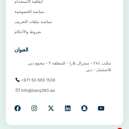
اتفاقية الاستخدام
سياسة الخصوصية
سياسة ملفات التعريف
شروط والأحكام
العنوان
مكتب ٢٨٤ - سنترال بلازا - المنطقة ٣ - مجمع دبي
للاستثمار - دبي
+971 50 665 1539
Info@barq360.ae