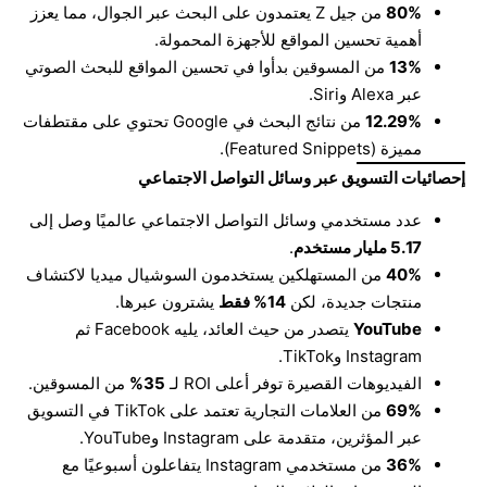
80%
من جيل Z يعتمدون على البحث عبر الجوال، مما يعزز
أهمية تحسين المواقع للأجهزة المحمولة.
13%
من المسوقين بدأوا في تحسين المواقع للبحث الصوتي
عبر Alexa وSiri.
12.29%
من نتائج البحث في Google تحتوي على مقتطفات
مميزة (Featured Snippets).
إحصائيات التسويق عبر وسائل التواصل الاجتماعي
عدد مستخدمي وسائل التواصل الاجتماعي عالميًا وصل إلى
5.17
مليار مستخدم
.
40%
من المستهلكين يستخدمون السوشيال ميديا لاكتشاف
منتجات جديدة، لكن
14%
فقط
يشترون عبرها.
YouTube
يتصدر من حيث العائد، يليه Facebook ثم
Instagram وTikTok.
الفيديوهات القصيرة توفر أعلى ROI لـ
35%
من المسوقين.
69%
من العلامات التجارية تعتمد على TikTok في التسويق
عبر المؤثرين، متقدمة على Instagram وYouTube.
36%
من مستخدمي Instagram يتفاعلون أسبوعيًا مع